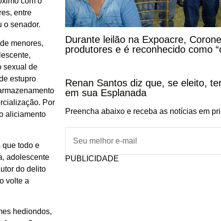
róximo com o
res, entre
u o senador.
Durante leilão na Expoacre, Corone
 de menores,
produtores e é reconhecido como “
lescente,
o sexual de
de estupro
Renan Santos diz que, se eleito, te
, armazenamento
em sua Esplanada
rcialização. Por
Preencha abaixo e receba as notícias em pr
 o aliciamento
s que todo e
a, adolescente
PUBLICIDADE
tor do delito
o volte a
imes hediondos,