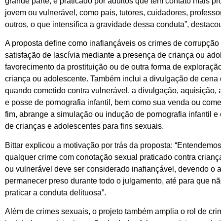
grande parte, é praticado por adultos que têm contato mais p
jovem ou vulnerável, como pais, tutores, cuidadores, professo
outros, o que intensifica a gravidade dessa conduta”, destaco
A proposta define como inafiançáveis os crimes de corrupção
satisfação de lascívia mediante a presença de criança ou ado
favorecimento da prostituição ou de outra forma de exploraçã
criança ou adolescente. Também inclui a divulgação de cena 
quando cometido contra vulnerável, a divulgação, aquisição
e posse de pornografia infantil, bem como sua venda ou come
fim, abrange a simulação ou indução de pornografia infantil e
de crianças e adolescentes para fins sexuais.
Bittar explicou a motivação por trás da proposta: “Entendemo
qualquer crime com conotação sexual praticado contra crianç
ou vulnerável deve ser considerado inafiançável, devendo o au
permanecer preso durante todo o julgamento, até para que nã
praticar a conduta delituosa”.
Além de crimes sexuais, o projeto também amplia o rol de cr