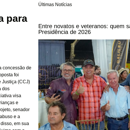
Últimas Notícias
e
a para
Entre novatos e veteranos: quem s
Presidência de 2026
 a concessão de
oposta foi
 Justiça (CCJ)
a dos
ativa visa
rianças e
rojeto, senador
 abuso e a
 disso, em sua