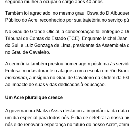
segunda mulher a ocupar o cargo após 40 anos.
Também foi agraciado, no mesmo grau, Oswaldo D’Albuquerq
Público do Acre, reconhecido por sua trajetória no serviço pú
No Grau de Grande Oficial, a condecoração foi entregue a Du
Tribunal de Contas do Estado (TCE). Enquanto Michel Jean C
do Sul, e Luiz Gonzaga de Lima, presidente da Assembleia 
no Grau de Cavaleiro.
A cerimônia também prestou homenagem póstuma às servidor
Feitosa, mortas durante o ataque a uma escola em Rio Bran
memoriam
, a insígnia no Grau de Cavaleiro da Ordem da Es
ao impacto de suas vidas dedicadas à educação.
Um Acre plural que cresce
A governadora Mailza Assis destacou a importância da data 
um dia especial para todos nós. É dia de celebrar a nossa hi
nós e de renovar a esperança no futuro do nosso Acre”, afir