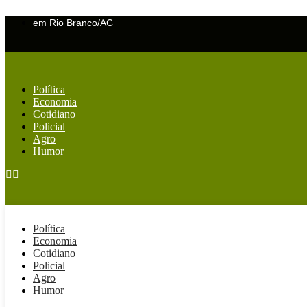
Ir
em Rio Branco/AC
para
o
conteúdo
Política
Economia
Cotidiano
Policial
Agro
Humor
Política
Economia
Cotidiano
Policial
Agro
Humor