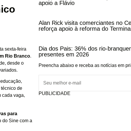
apoio a Flávio
ico
Alan Rick visita comerciantes no C
reforça apoio à reforma do Termina
Dia dos Pais: 36% dos rio-branqu
a sexta-feira
presentes em 2026
em Rio Branco
.
de, desde o
Preencha abaixo e receba as notícias em pr
variados.
e educação,
 técnico de
PUBLICIDADE
m cada vaga,
vas para
o do Sine com a