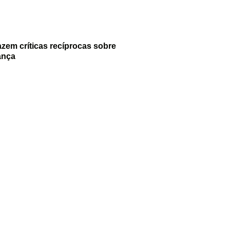
azem críticas recíprocas sobre
ança