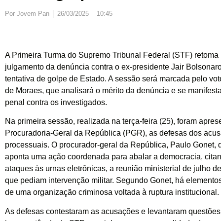
Por
Jovem Pan
26/03/2025
10:45
A Primeira Turma do Supremo Tribunal Federal (STF) retoma n
julgamento da denúncia contra o ex-presidente Jair Bolsonaro
tentativa de golpe de Estado. A sessão será marcada pelo voto
de Moraes, que analisará o mérito da denúncia e se manifesta
penal contra os investigados.
Na primeira sessão, realizada na terça-feira (25), foram apr
Procuradoria-Geral da República (
PGR
), as defesas dos acu
processuais. O procurador-geral da República, Paulo Gonet,
aponta uma ação coordenada para abalar a democracia, cita
ataques às urnas eletrônicas, a reunião ministerial de julho
que pediam intervenção militar. Segundo Gonet, há elemento
de uma organização criminosa voltada à ruptura institucional.
As defesas contestaram as acusações e levantaram questões 