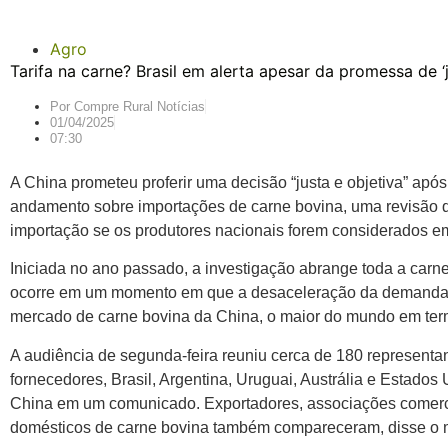
Agro
Tarifa na carne? Brasil em alerta apesar da promessa de ‘
Por
Compre Rural Notícias
01/04/2025
07:30
A China prometeu proferir uma decisão “justa e objetiva” ap
andamento sobre importações de carne bovina, uma revisão que
importação se os produtores nacionais forem considerados em
Iniciada no ano passado, a investigação abrange toda a carne
ocorre em um momento em que a desaceleração da demanda e
mercado de carne bovina da China, o maior do mundo em te
A audiência de segunda-feira reuniu cerca de 180 representan
fornecedores, Brasil, Argentina, Uruguai, Austrália e Estados
China em um comunicado. Exportadores, associações comerci
domésticos de carne bovina também compareceram, disse o m