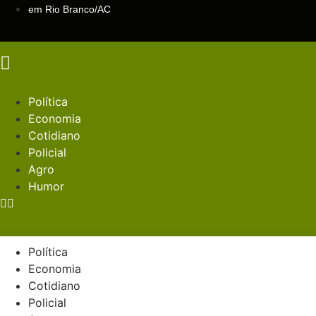
Ir
em Rio Branco/AC
para
o
conteúdo
Política
Economia
Cotidiano
Policial
Agro
Humor
Política
Economia
Cotidiano
Policial