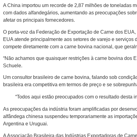
A China importou um recorde de 2,87 milhões de toneladas m
com dados alfandegários, aumentando as preocupações sobre
afetar os principais fornecedores.
O porta-voz da Federação de Exportação de Carne dos EUA, 
EUA atende principalmente aos setores de varejo e serviços 
compete diretamente com a carne bovina nacional, que geral
“Não achamos que quaisquer restrições à carne bovina dos EUA
Schuele.
Um consultor brasileiro de carne bovina, falando sob condiçã
brasileira era competitiva em termos de preço e se sobrepun
“Todos aqui estão preocupados com o resultado desta inv
As preocupações da indústria foram amplificadas por desenv
alfândega chinesa suspendeu temporariamente as importações
Argentina e Uruguai.
A Associação Brasileira das Indústrias Exportadoras de Car