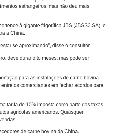
ecimentos estrangeiros, mas não deu mais
pertence à gigante frigorífica JBS (JBSS3.SA), e
ra a China.
tar se aproximando”, disse o consultor.
o, deve durar oito meses, mas pode ser
portação para as instalações de carne bovina
entre os comerciantes em fechar acordos para
ma tarifa de 10% imposta como parte das taxas
dutos agrícolas americanos. Quaisquer
 vendas.
rnecedores de carne bovina da China.