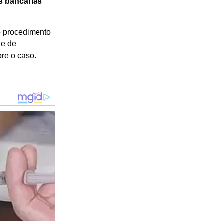
es bancárias
o procedimento
 e de
bre o caso.