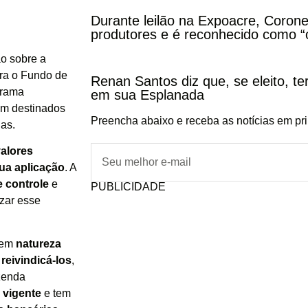
Durante leilão na Expoacre, Corone
produtores e é reconhecido como “
ão sobre a
ara o Fundo de
Renan Santos diz que, se eleito, te
grama
em sua Esplanada
ram destinados
Preencha abaixo e receba as notícias em pr
das.
valores
sua aplicação
. A
e controle
e
PUBLICIDADE
izar esse
suem
natureza
reivindicá-los
,
zenda
 vigente
e tem