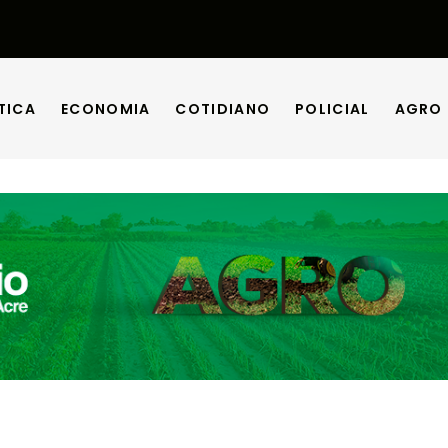
TICA
ECONOMIA
COTIDIANO
POLICIAL
AGRO
TICA
ECONOMIA
COTIDIANO
POLICIAL
AGRO