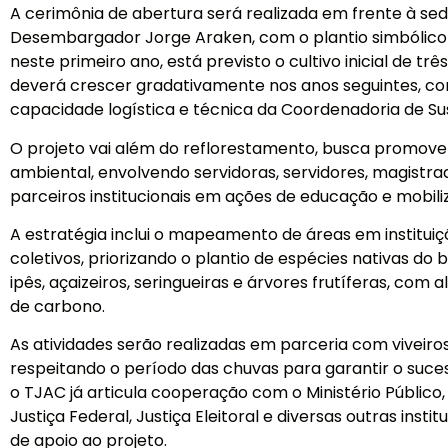
A cerimônia de abertura será realizada em frente à se
Desembargador Jorge Araken, com o plantio simbólico d
neste primeiro ano, está previsto o cultivo inicial de t
deverá crescer gradativamente nos anos seguintes, c
capacidade logística e técnica da Coordenadoria de Su
O projeto vai além do reflorestamento, busca promove
ambiental, envolvendo servidoras, servidores, magistra
parceiros institucionais em ações de educação e mobil
A estratégia inclui o mapeamento de áreas em instituiç
coletivos, priorizando o plantio de espécies nativas d
ipês, açaizeiros, seringueiras e árvores frutíferas, com 
de carbono.
As atividades serão realizadas em parceria com viveiros
respeitando o período das chuvas para garantir o suce
o TJAC já articula cooperação com o Ministério Público,
Justiça Federal, Justiça Eleitoral e diversas outras insti
de apoio ao projeto.