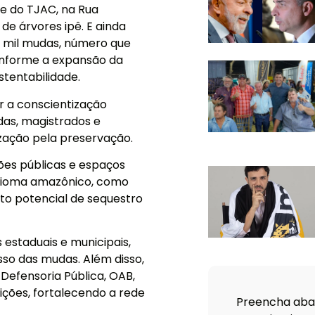
de do TJAC, na Rua
e árvores ipê. E ainda
rês mil mudas, número que
onforme a expansão da
stentabilidade.
r a conscientização
das, magistrados e
ização pela preservação.
ões públicas e espaços
o bioma amazônico, como
alto potencial de sequestro
 estaduais e municipais,
sso das mudas. Além disso,
 Defensoria Pública, OAB,
tuições, fortalecendo a rede
Preencha abai