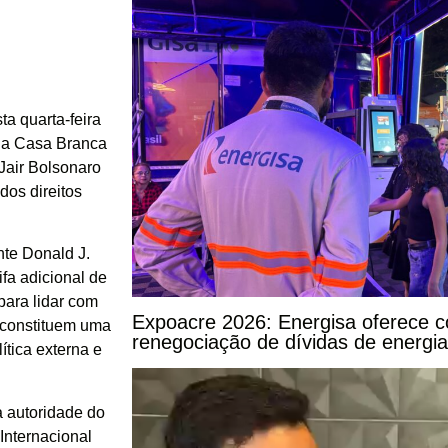
a quarta-feira
o da Casa Branca
 Jair Bolsonaro
dos direitos
nte Donald J.
a adicional de
 para lidar com
Expoacre 2026: Energisa oferece c
e constituem uma
renegociação de dívidas de energia
tica externa e
a autoridade do
Internacional