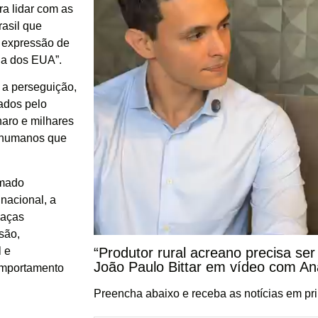
ra lidar com as
rasil que
e expressão de
ia dos EUA”.
 a perseguição,
vados pelo
naro e milhares
s humanos que
rmado
nacional, a
eaças
são,
l e
“Produtor rural acreano precisa ser
João Paulo Bittar em vídeo com A
omportamento
Preencha abaixo e receba as notícias em pr