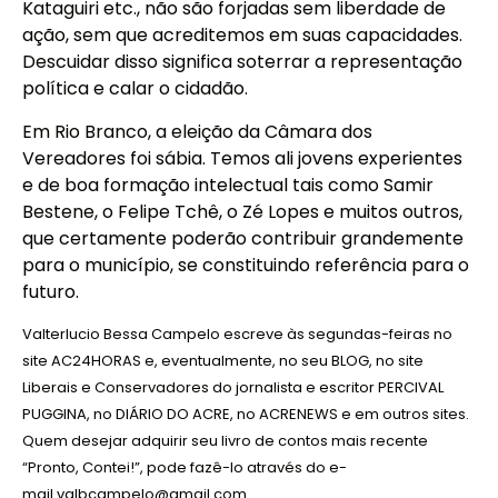
Kataguiri etc., não são forjadas sem liberdade de
ação, sem que acreditemos em suas capacidades.
Descuidar disso significa soterrar a representação
política e calar o cidadão.
Em Rio Branco, a eleição da Câmara dos
Vereadores foi sábia. Temos ali jovens experientes
e de boa formação intelectual tais como Samir
Bestene, o Felipe Tchê, o Zé Lopes e muitos outros,
que certamente poderão contribuir grandemente
para o município, se constituindo referência para o
futuro.
Valterlucio Bessa Campelo escreve às segundas-feiras no
site
AC24HORAS
e, eventualmente, no seu
BLOG
, no site
Liberais e Conservadores do jornalista e escritor
PERCIVAL
PUGGINA
, no
DIÁRIO DO ACRE
, no
ACRENEWS
e em outros sites.
Quem desejar adquirir seu livro de contos mais recente
“Pronto, Contei!”, pode fazê-lo através do e-
mail
valbcampelo@gmail.com
.