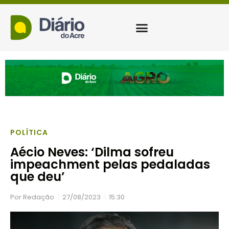
POLÍTICA
Aécio Neves: ‘Dilma sofreu
impeachment pelas pedaladas
que deu’
Por
Redação
27/08/2023
15:30