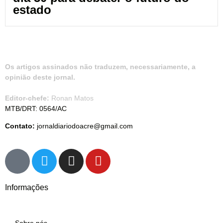
estado
Os artigos assinados não traduzem, necessariamente, a
opinião deste jornal.
Editor-chefe:
Ronan Matos
MTB/DRT: 0564/AC
Contato:
jornaldiariodoacre@gmail.com
Informações
Sobre nós