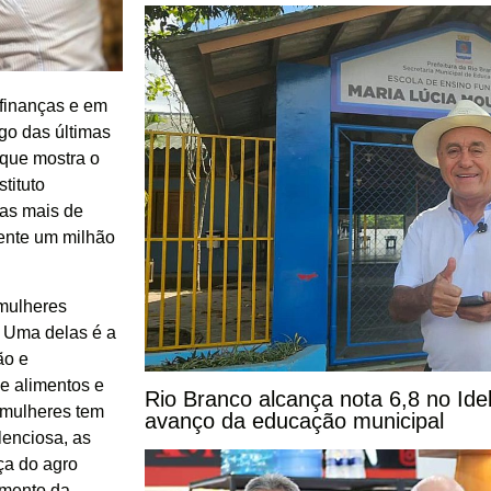
 finanças e em
go das últimas
 que mostra o
tituto
das mais de
mente um milhão
 mulheres
. Uma delas é a
ão e
e alimentos e
Rio Branco alcança nota 6,8 no Id
s mulheres tem
avanço da educação municipal
lenciosa, as
ça do agro
imento da