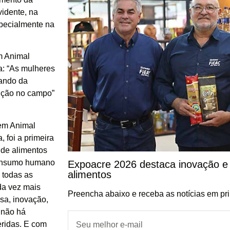
vidente, na
specialmente na
m Animal
a: “As mulheres
pando da
dução no campo”
gem Animal
, foi a primeira
 de alimentos
 consumo humano
Expoacre 2026 destaca inovação e 
alimentos
 todas as
da vez mais
Preencha abaixo e receba as notícias em pr
sa, inovação,
 não há
eridas. E com