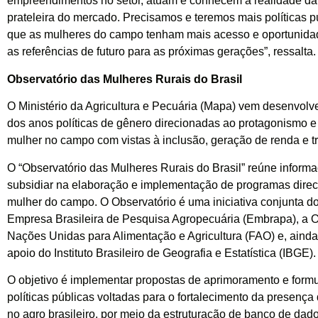
empreendimentos no setor, atuam e conhecem a realidade d
prateleira do mercado. Precisamos e teremos mais políticas p
que as mulheres do campo tenham mais acesso e oportunida
as referências de futuro para as próximas gerações”, ressalta.
Observatório das Mulheres Rurais do Brasil
O Ministério da Agricultura e Pecuária (Mapa) vem desenvol
dos anos políticas de gênero direcionadas ao protagonismo e
mulher no campo com vistas à inclusão, geração de renda e t
O “Observatório das Mulheres Rurais do Brasil” reúne inform
subsidiar na elaboração e implementação de programas dire
mulher do campo. O Observatório é uma iniciativa conjunta 
Empresa Brasileira de Pesquisa Agropecuária (Embrapa), a 
Nações Unidas para Alimentação e Agricultura (FAO) e, ainda
apoio do Instituto Brasileiro de Geografia e Estatística (IBGE).
O objetivo é implementar propostas de aprimoramento e form
políticas públicas voltadas para o fortalecimento da presenç
no agro brasileiro, por meio da estruturação de banco de dad