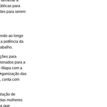
a semente à
úblicas para
des para serem
vendo ao longo
 a potência da
rabalho.
ações para
cionados para a
do Mapa com a
Organização das
, conta com
ulação de
a das mulheres
os que