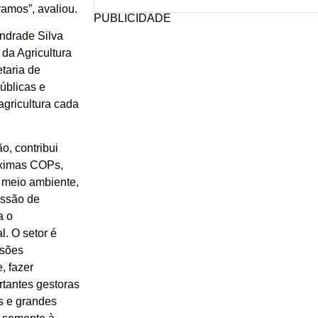
amos”, avaliou.
PUBLICIDADE
ndrade Silva
da Agricultura
taria de
públicas e
agricultura cada
o, contribui
óximas COPs,
, meio ambiente,
issão de
a o
. O setor é
isões
, fazer
rtantes gestoras
s e grandes