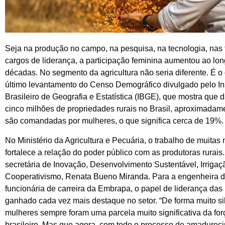
Seja na produção no campo, na pesquisa, na tecnologia, nas
cargos de liderança, a participação feminina aumentou ao lon
décadas. No segmento da agricultura não seria diferente. É o
último levantamento do Censo Demográfico divulgado pelo Ins
Brasileiro de Geografia e Estatística (IBGE), que mostra que 
cinco milhões de propriedades rurais no Brasil, aproximada
são comandadas por mulheres, o que significa cerca de 19%.
No Ministério da Agricultura e Pecuária, o trabalho de muitas
fortalece a relação do poder público com as produtoras rurais
secretária de Inovação, Desenvolvimento Sustentável, Irrigaç
Cooperativismo, Renata Bueno Miranda. Para a engenheira d
funcionária de carreira da Embrapa, o papel de liderança da
ganhado cada vez mais destaque no setor. “De forma muito si
mulheres sempre foram uma parcela muito significativa da for
brasileiro. Mas que agora, com todo o processo de amadurec