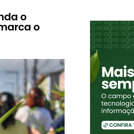
nda o
 marca o