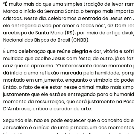
“É muito mais do que uma simples tradição de levar r
Marca o início da Semana Santa, o tempo mais importa
cristãos. Neste dia, celebramos a entrada de Jesus em
ele entregaria a vida por amor a todos nós”, diz Dom Le
arcebispo de Santa Maria (RS), por meio de artigo divu
Nacional dos Bispos do Brasil (CNBB).
É uma celebração que reúne alegria e dor, vitória e sof
multidão que acolhe Jesus com festa; de outro, já se f
cruz que se aproxima. “O interessante desse momento p
dá início a uma reflexão marcada pela humildade, porq
montado em um jumento, enquanto o símbolo do poder 
Então, o fato de ele estar nesse animal muito mais simpl
justamente que ele está se entregando para a humani
momento da ressurreição, que será justamente na Pásc
D’Ambrosio, crítico e curador de arte.
Segundo ele, não se pode esquecer que o conceito da 
Jerusalém é o início de uma jornada, um dos momentos