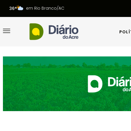
em Rio Branco/AC
36°
POLÍ
POLÍ