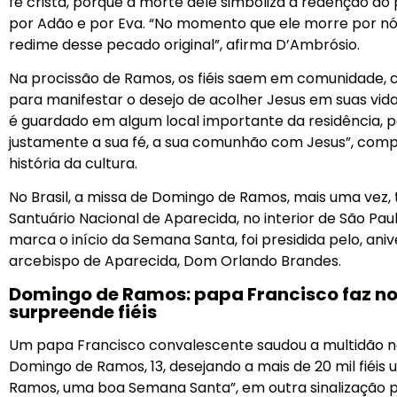
fé cristã, porque a morte dele simboliza a redenção do
por Adão e por Eva. “No momento que ele morre por nó
redime desse pecado original”, afirma D’Ambrósio.
Na procissão de Ramos, os fiéis saem em comunidade,
para manifestar o desejo de acolher Jesus em suas vid
é guardado em algum local importante da residência, p
justamente a sua fé, a sua comunhão com Jesus”, comp
história da cultura.
No Brasil, a missa de Domingo de Ramos, mais uma vez,
Santuário Nacional de Aparecida, no interior de São Pau
marca o início da Semana Santa, foi presidida pelo, aniv
arcebispo de Aparecida, Dom Orlando Brandes.
Domingo de Ramos: papa Francisco faz no
surpreende fiéis
Um papa Francisco convalescente saudou a multidão n
Domingo de Ramos, 13, desejando a mais de 20 mil fiéi
Ramos, uma boa Semana Santa”, em outra sinalização pú