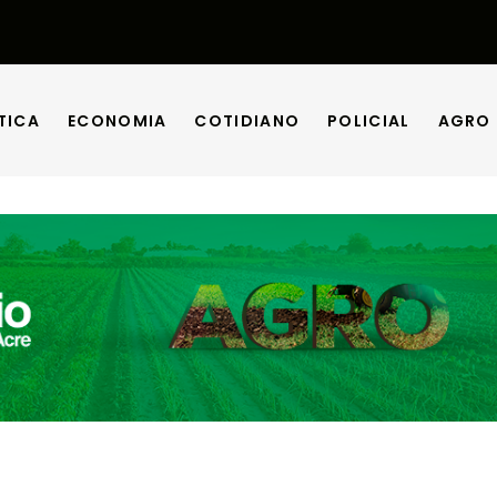
TICA
ECONOMIA
COTIDIANO
POLICIAL
AGRO
TICA
ECONOMIA
COTIDIANO
POLICIAL
AGRO