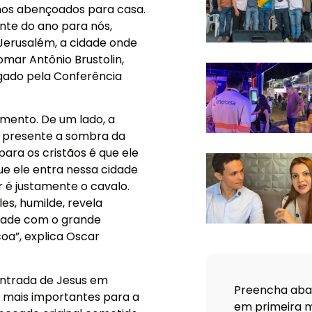
amos abençoados para casa.
nte do ano para nós,
 Jerusalém, a cidade onde
omar Antônio Brustolin,
lgado pela Conferência
rimento. De um lado, a
az presente a sombra da
ara os cristãos é que ele
ue ele entra nessa cidade
é justamente o cavalo.
es, humilde, revela
dade com o grande
oa”, explica Oscar
entrada de Jesus em
Preencha abai
 mais importantes para a
em primeira m