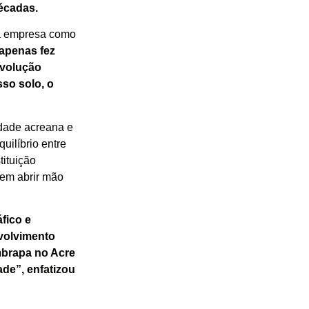
écadas.
da empresa como
apenas fez
evolução
so solo, o
idade acreana e
ilíbrio entre
tituição
em abrir mão
fico e
nvolvimento
mbrapa no Acre
ade”, enfatizou