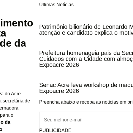
Últimas Notícias
vimento
Patrimônio bilionário de Leonardo
ta
atenção e candidato explica o moti
ade da
Prefeitura homenageia pais da Secr
Cuidados com a Cidade com almoço
Expoacre 2026
Senac Acre leva workshop de maqu
Expoacre 2026
va do Acre
 secretária de
Preencha abaixo e receba as notícias em pr
vernadora
 para o
so da
ho
PUBLICIDADE