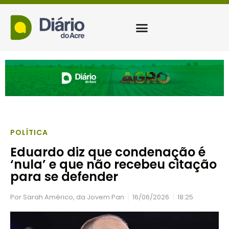
POLÍTICA
Eduardo diz que condenação é
‘nula’ e que não recebeu citação
para se defender
Por
Sarah Américo, da Jovem Pan
16/06/2026
18:25