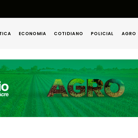
TICA
ECONOMIA
COTIDIANO
POLICIAL
AGRO
TICA
ECONOMIA
COTIDIANO
POLICIAL
AGRO