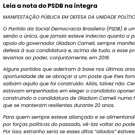
Leia a nota do PSDB na íntegra
MANIFESTAÇÃO PÚBLICA EM DEFESA DA UNIDADE POLÍTI
O Partido da Social Democracia Brasileira (PSDB) é um
senão o único, que jamais esteve indeciso quanto a
apoio do governador Gladson Cameli, sempre manifes
defesa à sua candidatura e, acima de tudo, a esse pro
levamos ao poder, conjuntamente, em 2018.
Alguns partidos que aderiram à base nos últimos ano
oportunidade de se abraçar a um poste que lhes forne
saibam aquilo que foi construído. Aliás, talvez não. 
estavam empenhados em eleger o candidato opone
construindo a candidatura de Gladson Cameli numa f
que se manteram resilientes durante 20 anos.
Para quem sempre esteve aliançado e se alimentand
por forças políticas do passado, vê-las voltar ao pod
Por isso, estranho seria se esses ditos “aliados” est