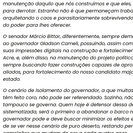
manutenção daquilo que nós construímos e que eles, 
para derrotar. Estranho não é que permaneçam trab
arquitetando o caos e parasitariamente sobrevivend
do poder para lhes oferecer.
O senador Márcio Bittar, diferentemente, sempre dem
ao governador Gladson Cameli, possuindo, assim com
suas impressões digitais na construção e fortalecime
Acre, e, além disso, na manutenção do projeto polític
sempre buscando fazer construções capazes de aprox
aliados, para fortalecimento do nosso candidato majo
estado.
O cenário de isolamento do governador, a que muita
têm feito coro, não pode ser referendado. Sozinho, nã
tampouco se governa. Quem hoje é defensor dessa de
sistematizada, será o primeiro a abandonar o barco 
governador pode e deve buscar minimizar os efeitos e
de se ver nesse cenário de puro deserto, restando pe