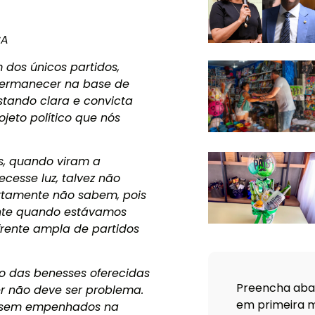
CA
 dos únicos partidos,
 permanecer na base de
tando clara e convicta
jeto político que nós
s, quando viram a
cesse luz, talvez não
Certamente não sabem, pois
nte quando estávamos
rente ampla de partidos
o das benesses oferecidas
Preencha abai
er não deve ser problema.
em primeira m
ivessem empenhados na