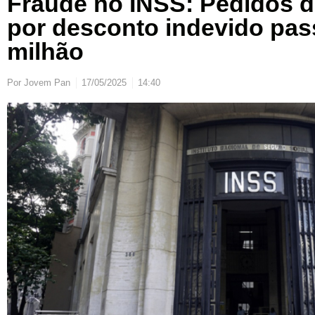
Fraude no INSS: Pedidos 
por desconto indevido pas
milhão
Por
Jovem Pan
17/05/2025
14:40