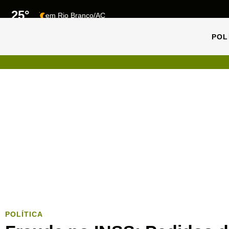
25°
em Rio Branco/AC
POL
POL
POLÍTICA