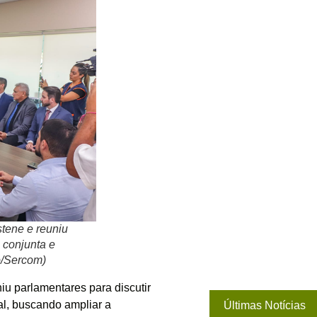
stene e reuniu
 conjunta e
jo/Sercom)
iu parlamentares para discutir
al, buscando ampliar a
Últimas Notícias