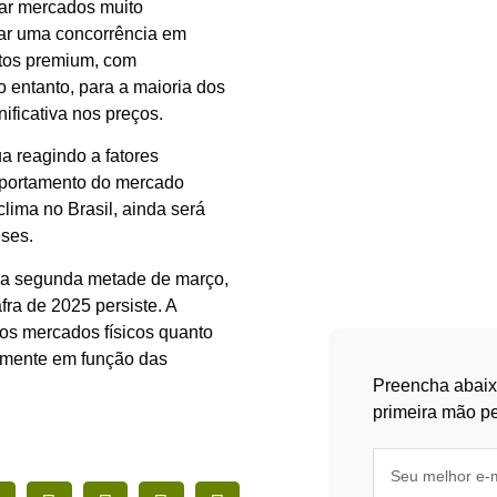
iar mercados muito
erar uma concorrência em
utos premium, com
o entanto, para a maioria dos
ficativa nos preços.
ua reagindo a fatores
omportamento do mercado
 clima no Brasil, ainda será
eses.
 da segunda metade de março,
fra de 2025 persiste. A
nos mercados físicos quanto
temente em função das
Preencha abaix
primeira mão pe