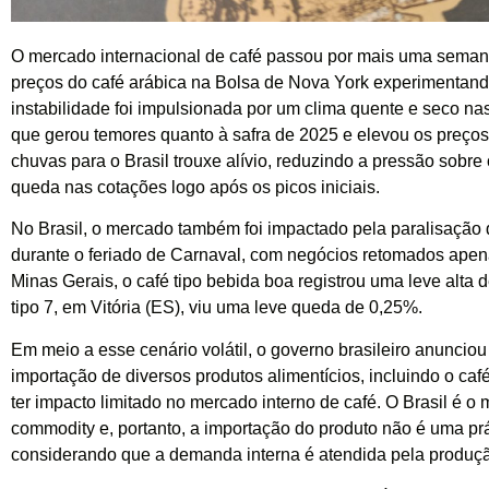
O mercado internacional de café passou por mais uma semana
preços do café arábica na Bolsa de Nova York experimentando 
instabilidade foi impulsionada por um clima quente e seco nas
que gerou temores quanto à safra de 2025 e elevou os preços
chuvas para o Brasil trouxe alívio, reduzindo a pressão sobre
queda nas cotações logo após os picos iniciais.
No Brasil, o mercado também foi impactado pela paralisação 
durante o feriado de Carnaval, com negócios retomados apena
Minas Gerais, o café tipo bebida boa registrou uma leve alta 
tipo 7, em Vitória (ES), viu uma leve queda de 0,25%.
Em meio a esse cenário volátil, o governo brasileiro anunciou
importação de diversos produtos alimentícios, incluindo o ca
ter impacto limitado no mercado interno de café. O Brasil é o
commodity e, portanto, a importação do produto não é uma p
considerando que a demanda interna é atendida pela produçã