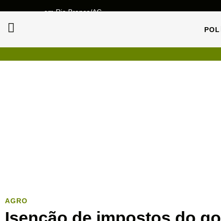
em Rio Branco/AC
POL
POL
AGRO
Isenção de impostos do go