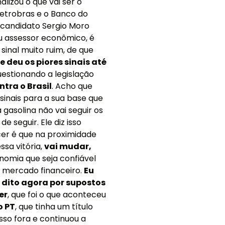
lizou o que vai ser o
 Petrobras e o Banco do
 candidato Sergio Moro
u assessor econômico, é
inal muito ruim, de que
 deu os piores sinais até
uestionando a legislação
ntra o Brasil
. Acho que
 sinais para a sua base que
 gasolina não vai seguir os
e seguir. Ele diz isso
cer é que na proximidade
ssa vitória,
vai mudar,
onomia que seja confiável
o mercado financeiro.
Eu
 dito agora por supostos
er
, que foi o que aconteceu
o PT
, que tinha um título
isso fora e continuou a