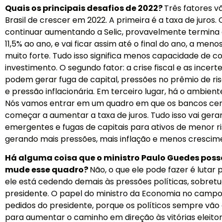
Quais os principais desafios de 2022?
Três fatores v
Brasil de crescer em 2022. A primeira é a taxa de juros.
continuar aumentando a Selic, provavelmente termin
11,5% ao ano, e vai ficar assim até o final do ano, a me
muito forte. Tudo isso significa menos capacidade de 
investimento. O segundo fator: a crise fiscal e as incert
podem gerar fuga de capital, pressões no prêmio de ri
e pressão inflacionária. Em terceiro lugar, há o ambien
Nós vamos entrar em um quadro em que os bancos centr
começar a aumentar a taxa de juros. Tudo isso vai ger
emergentes e fugas de capitais para ativos de menor ri
gerando mais pressões, mais inflação e menos crescim
Há alguma coisa que o ministro Paulo Guedes poss
mude esse quadro?
Não, o que ele pode fazer é lutar 
ele está cedendo demais às pressões políticas, sobret
presidente. O papel do ministro da Economia no campo 
pedidos do presidente, porque os políticos sempre vão
para aumentar o caminho em direção às vitórias eleitor