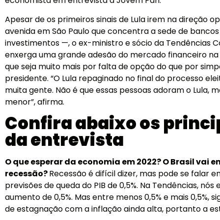
economista em entrevista a Jovem Pan.
Apesar de os primeiros sinais de Lula irem na direção op
avenida em São Paulo que concentra a sede de bancos e
investimentos —, o ex-ministro e sócio da Tendências C
enxerga uma grande adesão do mercado financeiro na
que seja muito mais por falta de opção do que por simp
presidente. “O Lula repaginado no final do processo ele
muita gente. Não é que essas pessoas adoram o Lula, m
menor”, afirma.
Confira abaixo os princi
da entrevista
O que esperar da economia em 2022? O Brasil vai e
recessão?
Recessão é difícil dizer, mas pode se falar 
previsões de queda do PIB de 0,5%. Na Tendências, nó
aumento de 0,5%. Mas entre menos 0,5% e mais 0,5%, sig
de estagnação com a inflação ainda alta, portanto a es