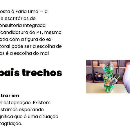
osta à Faria Lima — a
 escritórios de
onsultoria Integrada
 candidatura do PT, mesmo
atia com a figura do ex-
itoral pode ser a escolha de
as é a escolha do mal
pais trechos
ntrar em
em estagnação. Existem
s estamos esperando
nifica que é uma situação
tagflação.