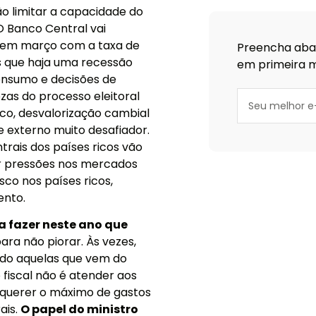
ão limitar a capacidade do
 O Banco Central vai
a em março com a taxa de
Preencha abai
nos que haja uma recessão
em primeira m
consumo e decisões de
ezas do processo eleitoral
sco, desvalorização cambial
te externo muito desafiador.
ais dos países ricos vão
ar pressões nos mercados
sco nos países ricos,
ento.
a fazer neste ano que
para não piorar. Às vezes,
udo aquelas que vem do
fiscal não é atender aos
 querer o máximo de gastos
ais.
O papel do ministro