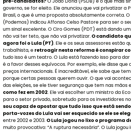
pré-candidatos?
O João Doria (PSDB) é o que mais sina
governo, se for eleito. Ele anunciou que vai privatizar a
Brasil, o que é uma proposta absolutamente correta. O
(Podemos) indicou Affonso Celso Pastore para ser o se
um sinal excelente. O Ciro Gomes (PDT) está dando um s
não vai ter teto, que não vai privatizar.
O
candidato que
agora foi o Lula (PT)
. Ele e os seus assessores estão q
trabalhista, e
retroagir nesta reforma é conspirar co
tudo isso é um teatro. O Lula está fazendo isso para dar
é a favor desses equívocos. Por exemplo, ele disse que a
preços internacionais. É inacreditável, ele sabe que tem d
porque certas pessoas querem ouvir. O que vai aconte
das eleições, se ele tiver segurança que tem nas mãos e
como fez em 2002
. Ele vai escolher um ministro da Ec
para o setor privado, sobretudo para os investidores n
sou capaz de apostar que tudo isso que está sendo
porta-vozes do Lula vai ser esquecido se ele se eleg
entre 2002 e 2003.
O Lula jogou no lixo o programa d
muito provocativo: “A ruptura necessária”. O Lula jogou 