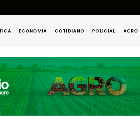
TICA
ECONOMIA
COTIDIANO
POLICIAL
AGRO
TICA
ECONOMIA
COTIDIANO
POLICIAL
AGRO