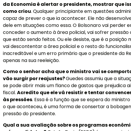
da Economia é alertar o presidente, mostrar que is
como criou
. Qualquer principiante em questões admini
capaz de prever o que ia acontecer. Ele não desenvolv
dele em situações como essa. O Bolsonaro vai perder e
conceder o aumento à área policial, vai sofrer pressã
que estão sendo feitos. Ou ele desiste, que é a posição m
vai descontentar a área policial e o resto do funcionalis
inacreditável e um erro primário que o presidente da 
apenas na sua reeleição.
Como o senhor acha que o ministro vai se comport
vão surgir por reajustes?
Guedes assumiu que a situa
se pode abrir mais um flanco de gastos que prejudica ai
fiscal.
Acredito que ele vá resistir e tentar convence
às pressões
. Essa é a função que se espera do ministr
o que aconteceu, é uma forma de consertar a bobagem 
pressão do presidente.
Qual a sua avaliação sobre os programas econômi