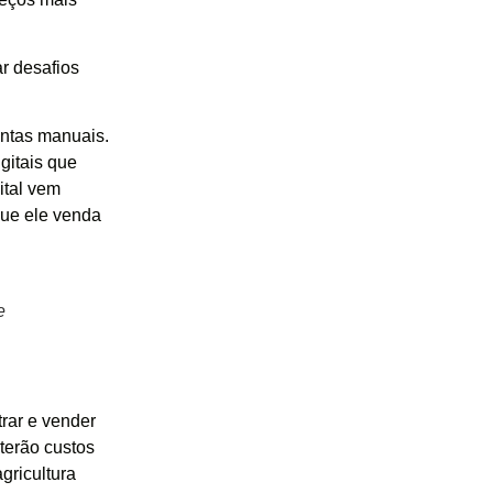
r desafios
entas manuais.
gitais que
ital vem
que ele venda
e
rar e vender
terão custos
agricultura