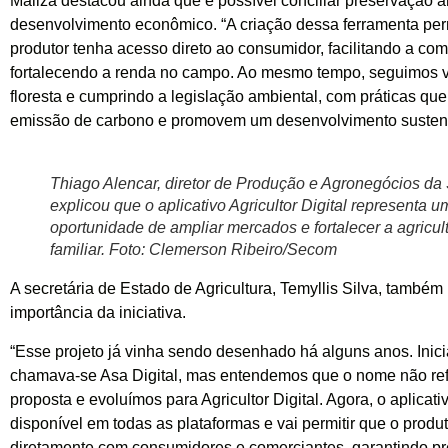
Mailza destacou ainda que é possível conciliar preservação a
desenvolvimento econômico. “A criação dessa ferramenta per
produtor tenha acesso direto ao consumidor, facilitando a com
fortalecendo a renda no campo. Ao mesmo tempo, seguimos v
floresta e cumprindo a legislação ambiental, com práticas qu
emissão de carbono e promovem um desenvolvimento sustentá
Thiago Alencar, diretor de Produção e Agronegócios da 
explicou que o aplicativo Agricultor Digital representa 
oportunidade de ampliar mercados e fortalecer a agricul
familiar. Foto: Clemerson Ribeiro/Secom
A secretária de Estado de Agricultura, Temyllis Silva, também 
importância da iniciativa.
“Esse projeto já vinha sendo desenhado há alguns anos. Inic
chamava-se Asa Digital, mas entendemos que o nome não ref
proposta e evoluímos para Agricultor Digital. Agora, o aplicati
disponível em todas as plataformas e vai permitir que o produ
diretamente com consumidores e comerciantes, garantindo p