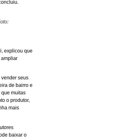
concluiu.
oto:
i, explicou que
 ampliar
r vender seus
ira de bairro e
 que muitas
to o produtor,
anha mais
utores
ode baixar o