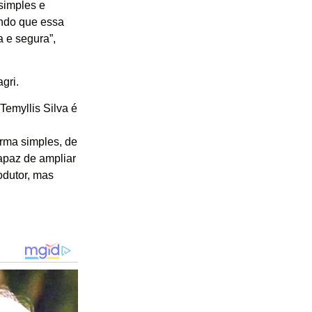
 simples e
indo que essa
a e segura”,
gri.
Temyllis Silva é
orma simples, de
apaz de ampliar
odutor, mas