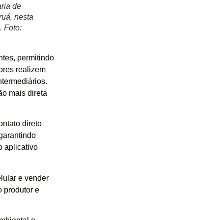
ria de
ruá, nesta
. Foto:
ntes, permitindo
ores realizem
ntermediários.
ão mais direta
ontato direto
garantindo
 aplicativo
lular e vender
o produtor e