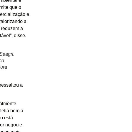
mbiental e
mite que o
ercialização e
alorizando a
e reduzem a
vel”, disse.
Seagri,
uma
tura
ressaltou a
ialmente
letia bem a
vo está
tor negocie
reços mais