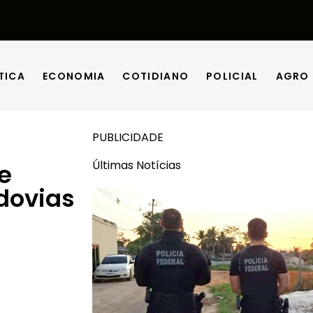
TICA
ECONOMIA
COTIDIANO
POLICIAL
AGRO
TICA
ECONOMIA
COTIDIANO
POLICIAL
AGRO
PUBLICIDADE
Últimas Notícias
e
dovias