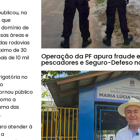
ublicou, na
, que
e domínio de
ssas áreas e
das rodovias
ximo de 30
Operação da PF apura fraude e
is de 10 mil
pescadores e Seguro-Defeso n
igatória no
do
ornou público
 como a
 uma das
.
ara atender à
 a