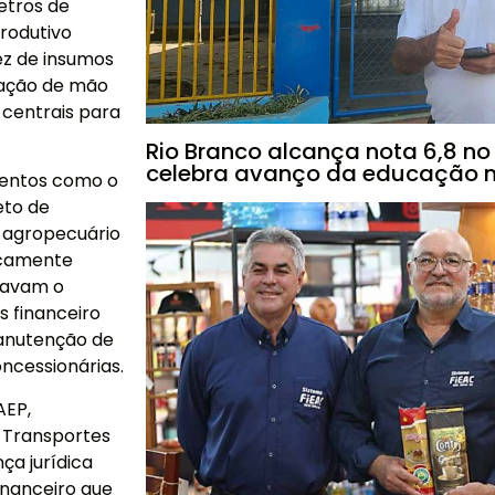
etros de
rodutivo
ez de insumos
tação de mão
 centrais para
Rio Branco alcança nota 6,8 no
celebra avanço da educação m
umentos como o
eto de
r agropecuário
scamente
gravam o
s financeiro
anutenção de
oncessionárias.
AEP,
s Transportes
ça jurídica
inanceiro que