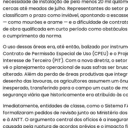
necessidade de instalação de pelo menos 20 mil quilôm
cercas até meados de julho. Representantes do setor p
classificam o prazo como inviável, apontando a escass
— como mourões e arame — e a dificuldade de contra
de obra qualificada em curto período como obstáculos
o cumprimento da norma.
O uso dessas áreas era, até então, balizado por instr
Contrato de Permissão Especial de Uso (CPEU) e o Proj
Interesse de Terceiro (PIT). Com a nova diretriz, o seto
vê o planejamento operacional de suas safras ser bru
alterado. Além da perda de áreas produtivas que inte
desenho das lavouras, os agricultores assumem um ônu
inesperado, transferindo para o campo um custo de m
segurança viária que historicamente era atribuído às c
Imediatamente, entidades de classe, como o Sistema F
formalizaram pedidos de revisão junto ao Ministério do
e à ANTT. O argumento central dos ofícios é a inseguran
causada pela ruptura de acordos prévios e o impacto f