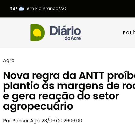
em Rio Branco/AC
34°
POLÍ
POLÍ
Agro
Nova regra da ANTT proíb
plantio às margens de ro
e gera reação do setor
agropecuário
Por
Pensar Agro
23/06/2026
06:00