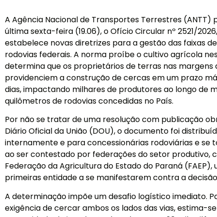
A Agência Nacional de Transportes Terrestres (ANTT) p
última sexta-feira (19.06), o Ofício Circular nº 2521/2026
estabelece novas diretrizes para a gestão das faixas d
rodovias federais. A norma proíbe o cultivo agrícola ne
determina que os proprietários de terras nas margens 
providenciem a construção de cercas em um prazo má
dias, impactando milhares de produtores ao longo de ma
quilômetros de rodovias concedidas no País.
Por não se tratar de uma resolução com publicação obr
Diário Oficial da União (DOU), o documento foi distribuí
internamente e para concessionárias rodoviárias e se t
ao ser contestado por federações do setor produtivo,
Federação da Agricultura do Estado do Paraná (FAEP),
primeiras entidade a se manifestarem contra a decisão
A determinação impõe um desafio logístico imediato. P
exigência de cercar ambos os lados das vias, estima-se