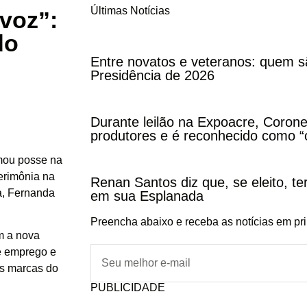
Últimas Notícias
-voz”:
do
Entre novatos e veteranos: quem s
Presidência de 2026
Durante leilão na Expoacre, Corone
produtores e é reconhecido como “
mou posse na
erimônia na
Renan Santos diz que, se eleito, te
ia, Fernanda
em sua Esplanada
Preencha abaixo e receba as notícias em pr
om a nova
de emprego e
as marcas do
PUBLICIDADE