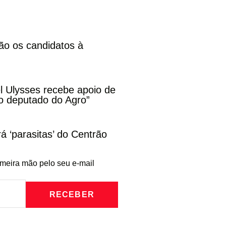
ão os candidatos à
l Ulysses recebe apoio de
o deputado do Agro”
rá ‘parasitas’ do Centrão
imeira mão pelo seu e-mail
RECEBER