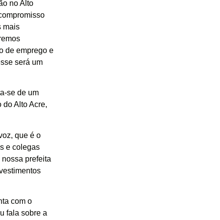
ão no Alto
o compromisso
s mais
aremos
ão de emprego e
esse será um
ta-se de um
do Alto Acre,
voz, que é o
s e colegas
 nossa prefeita
vestimentos
nta com o
 fala sobre a