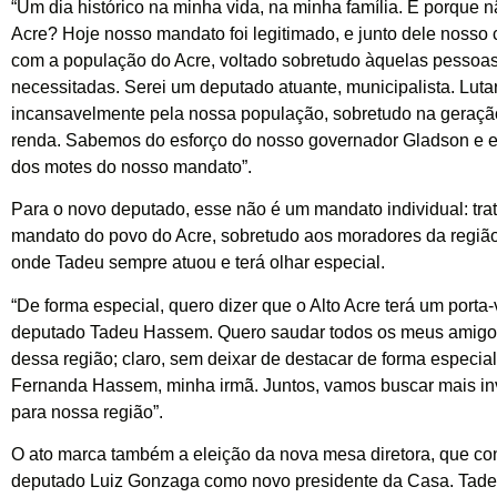
“Um dia histórico na minha vida, na minha família. E porque n
Acre? Hoje nosso mandato foi legitimado, e junto dele noss
com a população do Acre, voltado sobretudo àquelas pessoa
necessitadas. Serei um deputado atuante, municipalista. Lut
incansavelmente pela nossa população, sobretudo na geraç
renda. Sabemos do esforço do nosso governador Gladson e 
dos motes do nosso mandato”.
Para o novo deputado, esse não é um mandato individual: tra
mandato do povo do Acre, sobretudo aos moradores da região 
onde Tadeu sempre atuou e terá olhar especial.
“De forma especial, quero dizer que o Alto Acre terá um porta-
deputado Tadeu Hassem. Quero saudar todos os meus amigo
dessa região; claro, sem deixar de destacar de forma especial
Fernanda Hassem, minha irmã. Juntos, vamos buscar mais in
para nossa região”.
O ato marca também a eleição da nova mesa diretora, que co
deputado Luiz Gonzaga como novo presidente da Casa. Tadeu