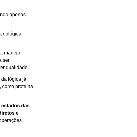
endo apenas
ecnológica
io, manejo
a ser
er qualidade.
da lógica já
o, como proteína
 estados das
iretos e
 operações