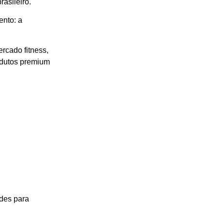
rasileiro.
ento: a
rcado fitness,
odutos premium
ades para