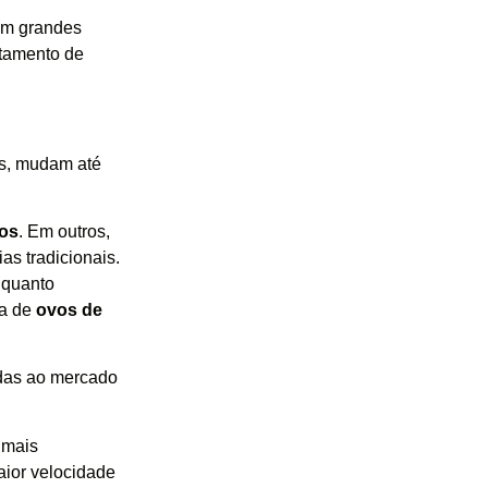
om grandes
rtamento de
os, mudam até
os
. Em outros,
s tradicionais.
nquanto
ia de
ovos de
adas ao mercado
 mais
ior velocidade