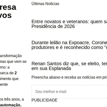
Últimas Notícias
presa
vos
Entre novatos e veteranos: quem s
Presidência de 2026
Durante leilão na Expoacre, Corone
produtores e é reconhecido como “
transformação
 mas que vem se
Renan Santos diz que, se eleito, te
rno: a
em sua Esplanada
marca de
2
Preencha abaixo e receba as notícias em pr
imento que
mente
s três anos, a
PUBLICIDADE
, automação,