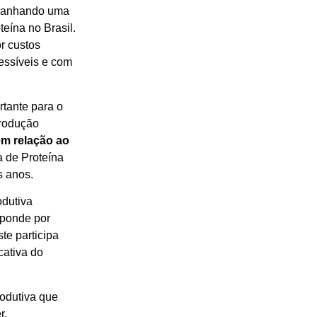
panhando uma
eína no Brasil.
r custos
essíveis e com
tante para o
produção
em relação ao
a de Proteína
s anos.
odutiva
esponde por
te participa
cativa do
odutiva que
r.