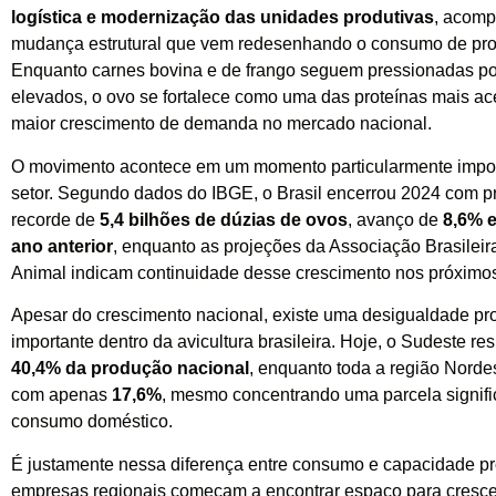
logística e modernização das unidades produtivas
, acom
mudança estrutural que vem redesenhando o consumo de prot
Enquanto carnes bovina e de frango seguem pressionadas po
elevados, o ovo se fortalece como uma das proteínas mais ac
maior crescimento de demanda no mercado nacional.
O movimento acontece em um momento particularmente impor
setor. Segundo dados do IBGE, o Brasil encerrou 2024 com 
recorde de
5,4 bilhões de dúzias de ovos
, avanço de
8,6% 
ano anterior
, enquanto as projeções da Associação Brasileir
Animal indicam continuidade desse crescimento nos próximo
Apesar do crescimento nacional, existe uma desigualdade pr
importante dentro da avicultura brasileira. Hoje, o Sudeste r
40,4% da produção nacional
, enquanto toda a região Nordes
com apenas
17,6%
, mesmo concentrando uma parcela signifi
consumo doméstico.
É justamente nessa diferença entre consumo e capacidade pr
empresas regionais começam a encontrar espaço para cresce