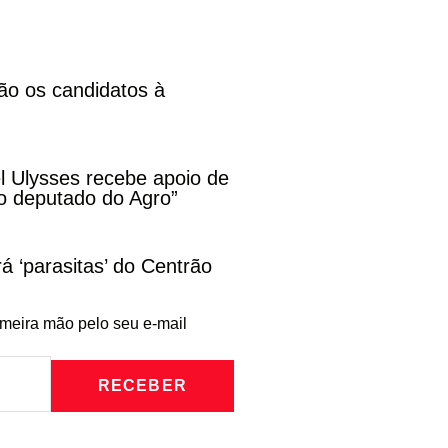
ão os candidatos à
l Ulysses recebe apoio de
o deputado do Agro”
rá ‘parasitas’ do Centrão
imeira mão pelo seu e-mail
RECEBER