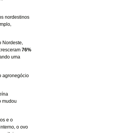
os nordestinos
mplo,
 Nordeste,
 cresceram
76%
izando uma
o agronegócio
eína
io mudou
os e o
nterno, o ovo