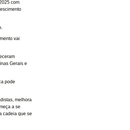
 2025 com
crescimento
o.
imento vai
neceram
inas Gerais e
ca pode
distas, melhora
omeça a se
a cadeia que se