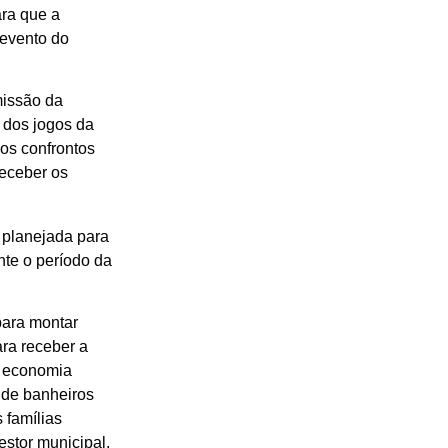
ara que a
evento do
missão da
m dos jogos da
os confrontos
receber os
 planejada para
nte o período da
para montar
ara receber a
a economia
 de banheiros
 famílias
stor municipal.