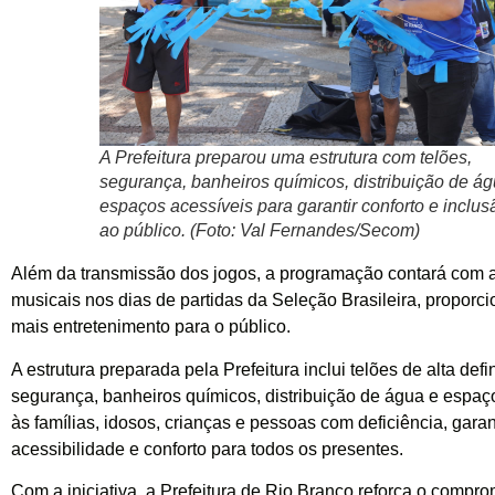
A Prefeitura preparou uma estrutura com telões,
segurança, banheiros químicos, distribuição de ág
espaços acessíveis para garantir conforto e inclus
ao público. (Foto: Val Fernandes/Secom)
Além da transmissão dos jogos, a programação contará com 
musicais nos dias de partidas da Seleção Brasileira, proporc
mais entretenimento para o público.
A estrutura preparada pela Prefeitura inclui telões de alta defi
segurança, banheiros químicos, distribuição de água e espaç
às famílias, idosos, crianças e pessoas com deficiência, gara
acessibilidade e conforto para todos os presentes.
Com a iniciativa, a Prefeitura de Rio Branco reforça o compr