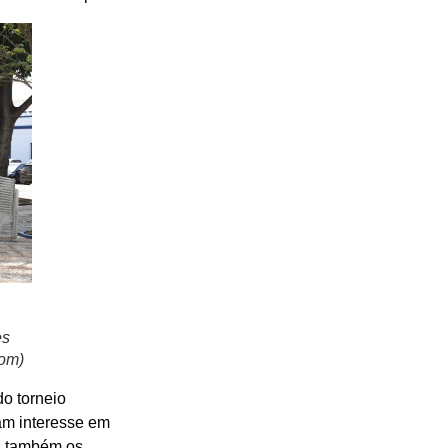
es
com)
do torneio
am interesse em
s também os