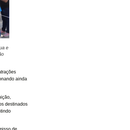
ua e
ão
atrações
ionando ainda
nição,
os destinados
ntindo
omisso de