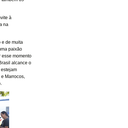
vite à
a na
 e de muita
 uma paixão
er esse momento
Brasil alcance o
 estejam
l e Marrocos,
.