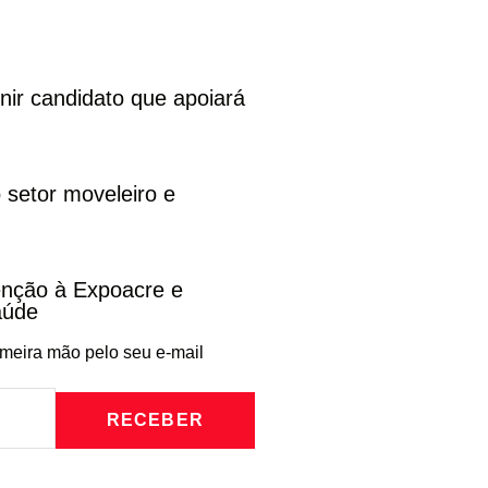
inir candidato que apoiará
 setor moveleiro e
venção à Expoacre e
aúde
imeira mão pelo seu e-mail
RECEBER