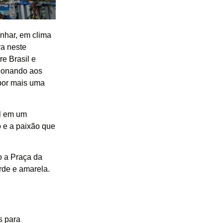
nhar, em clima
ra neste
re Brasil e
cionando aos
 por mais uma
ol em um
o e a paixão que
o a Praça da
rde e amarela.
s para