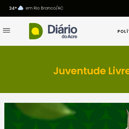
em Rio Branco/AC
34°
POLÍ
POLÍ
Juventude Livr