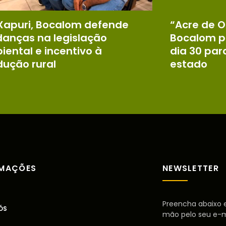
Xapuri, Bocalom defende
“Acre de O
anças na legislação
Bocalom p
ental e incentivo à
dia 30 par
dução rural
estado
RMAÇÕES
NEWSLETTER
Preencha abaixo e
ÓS
mão pelo seu e-m