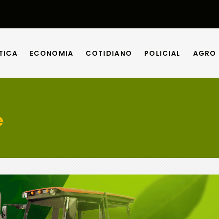
TICA
ECONOMIA
COTIDIANO
POLICIAL
AGRO
TICA
ECONOMIA
COTIDIANO
POLICIAL
AGRO
e